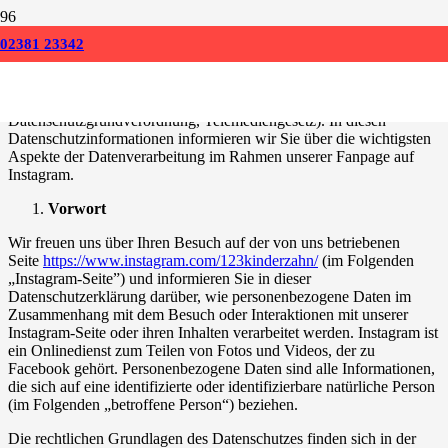
Datenschutzerklärung für Instagram
02381 23342
Der Schutz Ihrer persönlichen Daten ist uns ein besonderes
Anliegen. Wir verarbeiten Ihre Daten daher ausschließlich auf
Grundlage der gesetzlichen Bestimmungen (EU-
Datenschutzgrundverordnung, Telemediengesetz). In diesen
Datenschutzinformationen informieren wir Sie über die wichtigsten
Aspekte der Datenverarbeitung im Rahmen unserer Fanpage auf
Instagram.
Vorwort
Wir freuen uns über Ihren Besuch auf der von uns betriebenen
Seite
https://www.instagram.com/123kinderzahn/
(im Folgenden
„Instagram-Seite”) und informieren Sie in dieser
Datenschutzerklärung darüber, wie personenbezogene Daten im
Zusammenhang mit dem Besuch oder Interaktionen mit unserer
Instagram-Seite oder ihren Inhalten verarbeitet werden. Instagram ist
ein Onlinedienst zum Teilen von Fotos und Videos, der zu
Facebook gehört. Personenbezogene Daten sind alle Informationen,
die sich auf eine identifizierte oder identifizierbare natürliche Person
(im Folgenden „betroffene Person“) beziehen.
Die rechtlichen Grundlagen des Datenschutzes finden sich in der